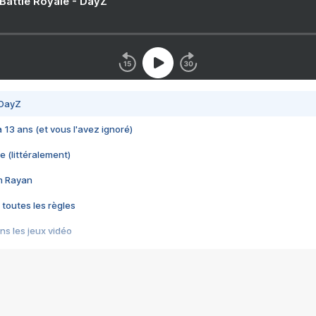
 Battle Royale - DayZ
 DayZ
 a 13 ans (et vous l'avez ignoré)
e (littéralement)
im Rayan
 toutes les règles
s les jeux vidéo
us choquant de Rockstar ? - Le scandale BULLY
e plus moche de Steam
du RÊVE tourne au CAUCHEMAR