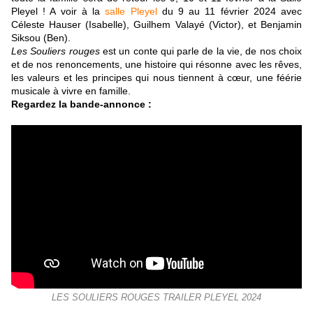
Pleyel
! A voir à la
salle Pleyel
du 9 au 11 février 2024 avec
Céleste Hauser (Isabelle), Guilhem Valayé (Victor), et Benjamin
Siksou (Ben).
Les Souliers rouges
est un conte qui parle de la vie, de nos choix
et de nos renoncements, une histoire qui résonne avec les rêves,
les valeurs et les principes qui nous tiennent à cœur, une féérie
musicale à vivre en famille.
Regardez la bande-annonce :
LES SOULIERS ROUGES TRAILER PLEYEL 2024