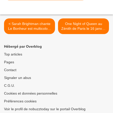
< Sarah Brightman chante
One Night of Queen au
Le Bonheur est multicolore
Zénith de Paris le 16 janvier
de Jean-Jacques Goldman
2024, à réserver sur No
sur l'album Winter In Paris
Buzz Today >
Hébergé par Overblog
Top articles
Pages
Contact
Signaler un abus
C.G.U.
Cookies et données personnelles
Préférences cookies
Voir le profil de nobuzztoday sur le portail Overblog