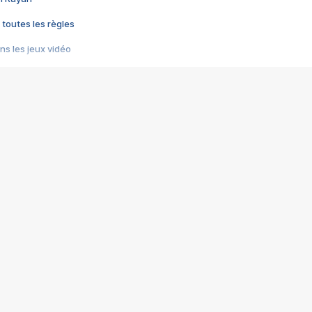
 toutes les règles
s les jeux vidéo
us choquant de Rockstar ? - Le scandale BULLY
e plus moche de Steam
du RÊVE tourne au CAUCHEMAR
pendant 8 heures
it… à tort
umiliés par un jeu vidéo
ire - Final Fantasy 8
ti un empire - Age of Empires
story DOFUS
tard, il crée l'un des pires jeux de tous les temps, MindsEye.