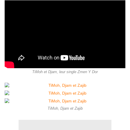
TiMoh et Djam, leur single Zmen Y Dor
TiMoh, Djam et Zajib