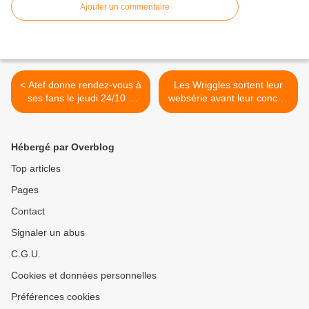
Ajouter un commentaire
< Atef donne rendez-vous à
Les Wriggles sortent leur
ses fans le jeudi 24/10 à
websérie avant leur concert
Marseille au Makeda
au Bataclan le 16/11/2024 >
Hébergé par Overblog
Top articles
Pages
Contact
Signaler un abus
C.G.U.
Cookies et données personnelles
Préférences cookies