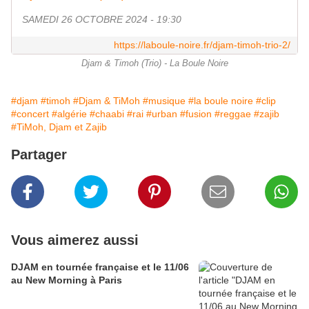
SAMEDI 26 OCTOBRE 2024 - 19:30
https://laboule-noire.fr/djam-timoh-trio-2/
Djam & Timoh (Trio) - La Boule Noire
#djam
#timoh
#Djam & TiMoh
#musique
#la boule noire
#clip
#concert
#algérie
#chaabi
#rai
#urban
#fusion
#reggae
#zajib
#TiMoh, Djam et Zajib
Partager
Vous aimerez aussi
DJAM en tournée française et le 11/06
au New Morning à Paris