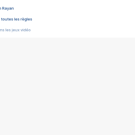
im Rayan
 toutes les règles
s les jeux vidéo
us choquant de Rockstar ? - Le scandale BULLY
e plus moche de Steam
du RÊVE tourne au CAUCHEMAR
pendant 8 heures
it… à tort
umiliés par un jeu vidéo
ire - Final Fantasy 8
ti un empire - Age of Empires
story DOFUS