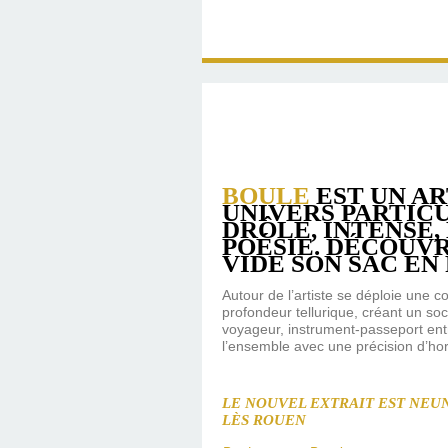
BOULE
EST UN AR
UNIVERS PARTICU
DRÔLE, INTENSE,
POÉSIE. DÉCOUVR
VIDE SON SAC EN
Autour de l’artiste se déploie une c
profondeur tellurique, créant un so
voyageur, instrument-passeport ent
l’ensemble avec une précision d’hor
LE NOUVEL EXTRAIT EST NEUN
LÈS ROUEN