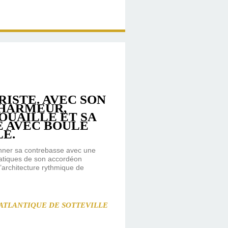
RISTE. AVEC SON
CHARMEUR,
GOUAILLE ET SA
E AVEC BOULE
LE.
onner sa contrebasse avec une
atiques de son accordéon
l’architecture rythmique de
SATLANTIQUE DE SOTTEVILLE