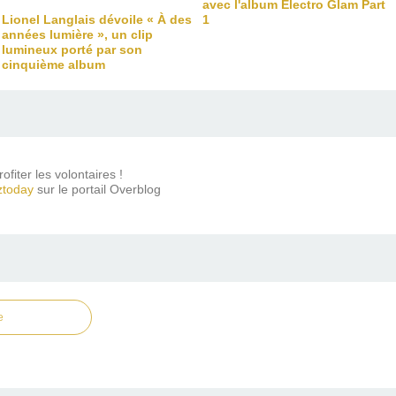
avec l'album Electro Glam Part
Lionel Langlais dévoile « À des
1
années lumière », un clip
lumineux porté par son
cinquième album
rofiter les volontaires !
ztoday
sur le portail Overblog
e