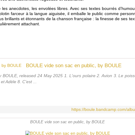
 les anecdotes, les envolées libres. Avec ses textes bourrés d’humou
blotin farceur à la langue aiguisée, il emballe le public comme pers
lus brillants et étonnants de la chanson française : la finesse de ses t
culièrement attachant.
BOULE vide son sac en public, by BOULE
 BOULE, released 24 May 2025 1. L'ours polaire 2. Avion 3. Le poisso
et Adèle 8. C'est ...
https://boule.bandcamp.com/albu
BOULE vide son sac en public, by BOULE