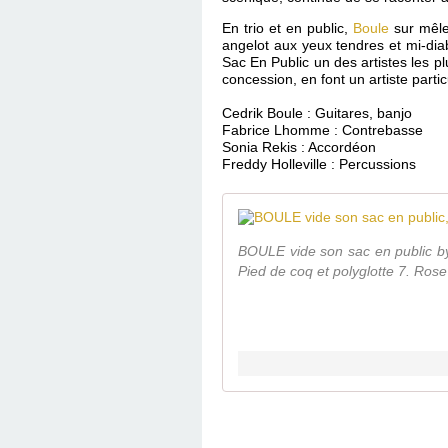
En trio et en public,
Boule
sur mêle
angelot aux yeux tendres et mi-dia
Sac En Public un des artistes les p
concession, en font un artiste parti
Cedrik Boule : Guitares, banjo
Fabrice Lhomme : Contrebasse
Sonia Rekis : Accordéon
Freddy Holleville : Percussions
BOULE vide son sac en public by
Pied de coq et polyglotte 7. Rose 