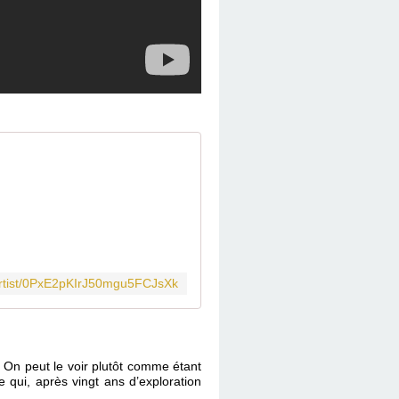
r/artist/0PxE2pKIrJ50mgu5FCJsXk
 On peut le voir plutôt comme étant
 qui, après vingt ans d’exploration