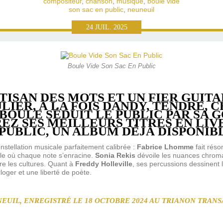
compositeur
,
chanson
,
musique
,
boule vide
son sac en public
,
neuneuil
24
JUIL.
2025
Boule Vide Son Sac En Public
TISAN DES MOTS ET UN FIER GUITA
LIER, À LA FOIS DANDY, TENDRE, 
 BOULE SÉDUIT LE PUBLIC PAR SA 
EZ SES MEILLEURS TITRES EN LIV
 PUBLIC, UN ALBUM DÉJÀ DISPONIB
onstellation musicale parfaitement calibrée :
Fabrice Lhomme
fait rés
cle où chaque note s’enracine.
Sonia Rekis
dévoile les nuances chrom
re les cultures. Quant à
Freddy Holleville
, ses percussions dessinent 
loger et une liberté de poète.
EUIL, ENREGISTRÉ LE 18 OCTOBRE 2024 AU TRIANON TRAN