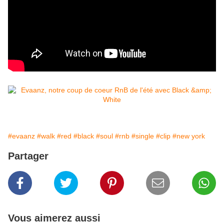
#evaanz
#walk
#red
#black
#soul
#rnb
#single
#clip
#new york
Partager
Vous aimerez aussi