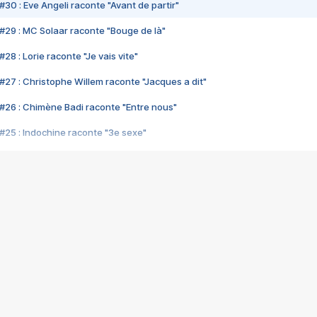
#30 : Eve Angeli raconte "Avant de partir"
#29 : MC Solaar raconte "Bouge de là"
28 : Lorie raconte "Je vais vite"
#27 : Christophe Willem raconte "Jacques a dit"
#26 : Chimène Badi raconte "Entre nous"
#25 : Indochine raconte "3e sexe"
#24 : Zaho raconte "C'est chelou"
#23 : Patrick Bruel raconte "Au café des délices"
#22 : Kyo raconte "Le chemin"
#21 : Nolwenn Leroy raconte "Cassé"
#20 : Patrick Hernandez raconte "Born to be alive"
#19 : Lorie raconte "Près de moi"
#18 : Michael Jones raconte "A nos actes manqués" (avec Jean-Jacque