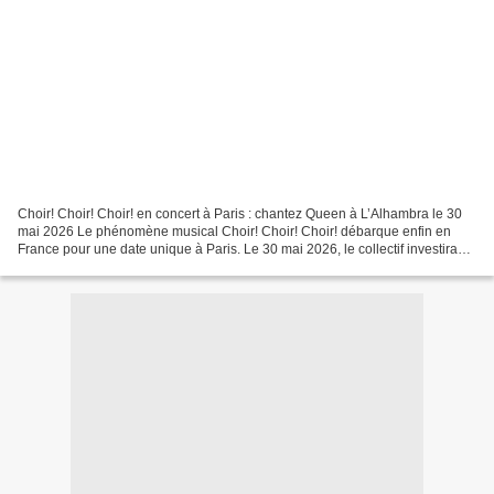
Choir! Choir! Choir! en concert à Paris : chantez Queen à L’Alhambra le 30
mai 2026 Le phénomène musical Choir! Choir! Choir! débarque enfin en
France pour une date unique à Paris. Le 30 mai 2026, le collectif investira
L’Alhambra avec son spectacle événement...