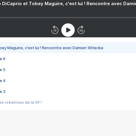
 DiCaprio et Tobey Maguire, c'est lui ! Rencontre avec Dam
bey Maguire, c'est lui ! Rencontre avec Damien Witecka
e 6
e 5
e 4
e 3
s créatrices de la VF !
e 2
e 1
e Mektoub My Love arrive enfin ! Rencontre avec Shaïn Boumedine et Sal