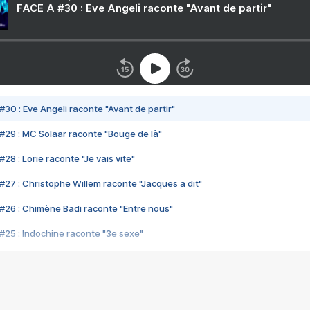
FACE A #30 : Eve Angeli raconte "Avant de partir"
#30 : Eve Angeli raconte "Avant de partir"
#29 : MC Solaar raconte "Bouge de là"
28 : Lorie raconte "Je vais vite"
#27 : Christophe Willem raconte "Jacques a dit"
#26 : Chimène Badi raconte "Entre nous"
#25 : Indochine raconte "3e sexe"
#24 : Zaho raconte "C'est chelou"
#23 : Patrick Bruel raconte "Au café des délices"
#22 : Kyo raconte "Le chemin"