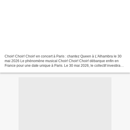
Choir! Choir! Choir! en concert à Paris : chantez Queen à L’Alhambra le 30
mai 2026 Le phénomène musical Choir! Choir! Choir! débarque enfin en
France pour une date unique à Paris. Le 30 mai 2026, le collectif investira
L’Alhambra avec son spectacle événement...