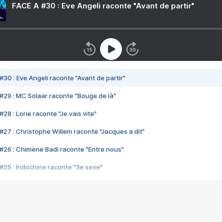
FACE A #30 : Eve Angeli raconte "Avant de partir"
#30 : Eve Angeli raconte "Avant de partir"
#29 : MC Solaar raconte "Bouge de là"
28 : Lorie raconte "Je vais vite"
#27 : Christophe Willem raconte "Jacques a dit"
#26 : Chimène Badi raconte "Entre nous"
#25 : Indochine raconte "3e sexe"
#24 : Zaho raconte "C'est chelou"
#23 : Patrick Bruel raconte "Au café des délices"
#22 : Kyo raconte "Le chemin"