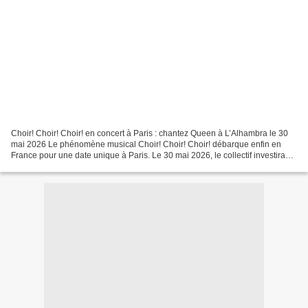
Choir! Choir! Choir! en concert à Paris : chantez Queen à L’Alhambra le 30
mai 2026 Le phénomène musical Choir! Choir! Choir! débarque enfin en
France pour une date unique à Paris. Le 30 mai 2026, le collectif investira
L’Alhambra avec son spectacle événement...