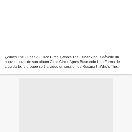
¿Who’s The Cuban? - Circo Circo ¿Who’s The Cuban? nous dévoile un
nouvel extrait de son album Circo Circo. Après Buscando Una Forma de
Liquidarte, le groupe sort la vidéo en session de Rosana ! ¿Who’s The
Cuban? sera au New Morning le 29 avril pour jouer...