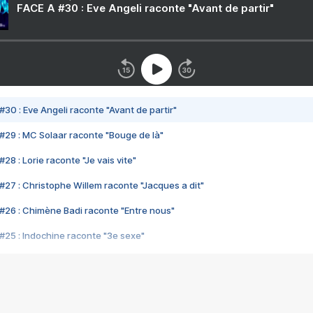
FACE A #30 : Eve Angeli raconte "Avant de partir"
#30 : Eve Angeli raconte "Avant de partir"
#29 : MC Solaar raconte "Bouge de là"
28 : Lorie raconte "Je vais vite"
#27 : Christophe Willem raconte "Jacques a dit"
#26 : Chimène Badi raconte "Entre nous"
#25 : Indochine raconte "3e sexe"
#24 : Zaho raconte "C'est chelou"
#23 : Patrick Bruel raconte "Au café des délices"
#22 : Kyo raconte "Le chemin"