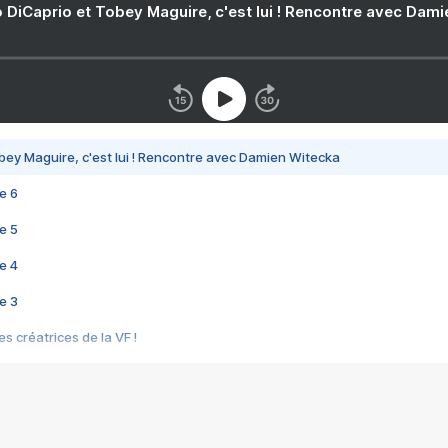
 DiCaprio et Tobey Maguire, c'est lui ! Rencontre avec Dam
bey Maguire, c'est lui ! Rencontre avec Damien Witecka
e 6
e 5
e 4
e 3
s créatrices de la VF !
e 2
e 1
e Mektoub My Love arrive enfin ! Rencontre avec Shaïn Boumedine et Sal