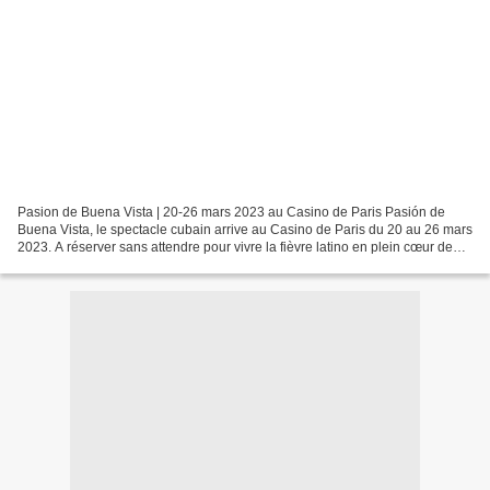
Pasion de Buena Vista | 20-26 mars 2023 au Casino de Paris Pasión de
Buena Vista, le spectacle cubain arrive au Casino de Paris du 20 au 26 mars
2023. A réserver sans attendre pour vivre la fièvre latino en plein cœur de
l'hiver. Plongés dans la pénombre...