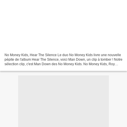
No Money Kids, Hear The Silence Le duo No Money Kids livre une nouvelle
pépite de l'album Hear The Silence, voici Man Down, un clip à tomber ! Notre
sélection clip, c'est Man Down des No Money Kids. No Money Kids, Roy
Music Les No Money Kids surfent sur...