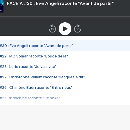
FACE A #30 : Eve Angeli raconte "Avant de partir"
#30 : Eve Angeli raconte "Avant de partir"
#29 : MC Solaar raconte "Bouge de là"
28 : Lorie raconte "Je vais vite"
#27 : Christophe Willem raconte "Jacques a dit"
#26 : Chimène Badi raconte "Entre nous"
#25 : Indochine raconte "3e sexe"
#24 : Zaho raconte "C'est chelou"
#23 : Patrick Bruel raconte "Au café des délices"
#22 : Kyo raconte "Le chemin"