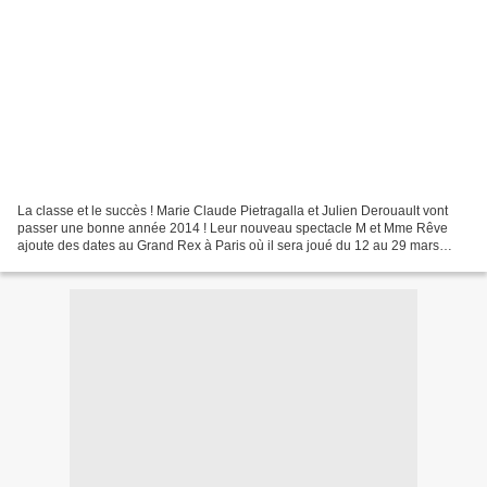
La classe et le succès ! Marie Claude Pietragalla et Julien Derouault vont
passer une bonne année 2014 ! Leur nouveau spectacle M et Mme Rêve
ajoute des dates au Grand Rex à Paris où il sera joué du 12 au 29 mars
2014. M et Mme Rêve, deux êtres évadés...