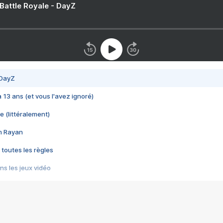
 Battle Royale - DayZ
 DayZ
 a 13 ans (et vous l'avez ignoré)
e (littéralement)
im Rayan
 toutes les règles
s les jeux vidéo
us choquant de Rockstar ? - Le scandale BULLY
e plus moche de Steam
du RÊVE tourne au CAUCHEMAR