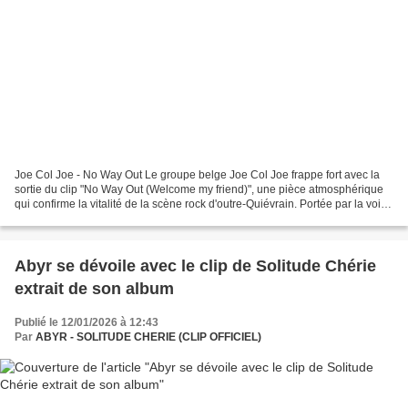
Joe Col Joe - No Way Out Le groupe belge Joe Col Joe frappe fort avec la
sortie du clip "No Way Out (Welcome my friend)", une pièce atmosphérique
qui confirme la vitalité de la scène rock d'outre-Quiévrain. Portée par la voix
magnétique d'Amel Piras,...
Abyr se dévoile avec le clip de Solitude Chérie
extrait de son album
Publié le 12/01/2026 à 12:43
Par
ABYR - SOLITUDE CHERIE (CLIP OFFICIEL)