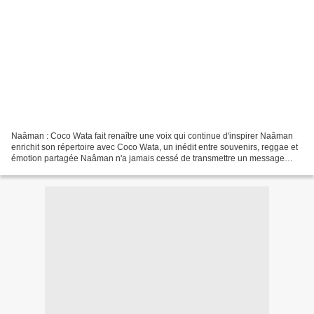
Naâman : Coco Wata fait renaître une voix qui continue d'inspirer Naâman
enrichit son répertoire avec Coco Wata, un inédit entre souvenirs, reggae et
émotion partagée Naâman n'a jamais cessé de transmettre un message
d'optimisme à travers sa musique....