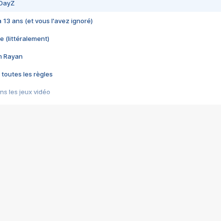
 DayZ
 a 13 ans (et vous l'avez ignoré)
e (littéralement)
im Rayan
 toutes les règles
s les jeux vidéo
us choquant de Rockstar ? - Le scandale BULLY
e plus moche de Steam
du RÊVE tourne au CAUCHEMAR
pendant 8 heures
it… à tort
umiliés par un jeu vidéo
ire - Final Fantasy 8