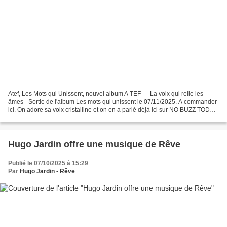
Atef, Les Mots qui Unissent, nouvel album A TEF — La voix qui relie les
âmes - Sortie de l'album Les mots qui unissent le 07/11/2025. A commander
ici. On adore sa voix cristalline et on en a parlé déjà ici sur NO BUZZ TODAY
Il y a des voix qui effleurent,...
Hugo Jardin offre une musique de Rêve
Publié le 07/10/2025 à 15:29
Par
Hugo Jardin - Rêve