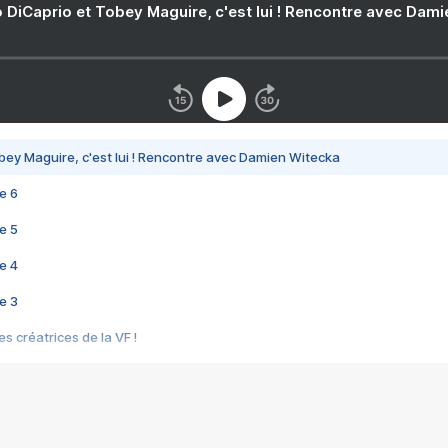
 DiCaprio et Tobey Maguire, c'est lui ! Rencontre avec Dam
bey Maguire, c'est lui ! Rencontre avec Damien Witecka
e 6
e 5
e 4
e 3
s créatrices de la VF !
e 2
e 1
e Mektoub My Love arrive enfin ! Rencontre avec Shaïn Boumedine et Sal