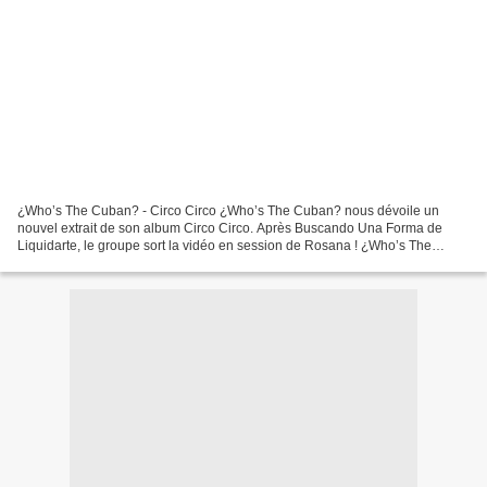
¿Who’s The Cuban? - Circo Circo ¿Who’s The Cuban? nous dévoile un
nouvel extrait de son album Circo Circo. Après Buscando Una Forma de
Liquidarte, le groupe sort la vidéo en session de Rosana ! ¿Who’s The
Cuban? sera au New Morning le 29 avril pour jouer...