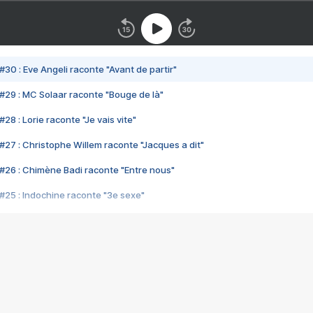
#30 : Eve Angeli raconte "Avant de partir"
#29 : MC Solaar raconte "Bouge de là"
28 : Lorie raconte "Je vais vite"
#27 : Christophe Willem raconte "Jacques a dit"
#26 : Chimène Badi raconte "Entre nous"
#25 : Indochine raconte "3e sexe"
#24 : Zaho raconte "C'est chelou"
#23 : Patrick Bruel raconte "Au café des délices"
#22 : Kyo raconte "Le chemin"
#21 : Nolwenn Leroy raconte "Cassé"