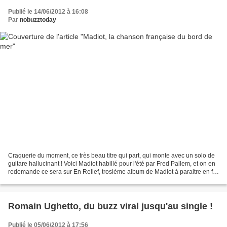
Publié le 14/06/2012 à 16:08
Par
nobuzztoday
Craquerie du moment, ce très beau titre qui part, qui monte avec un solo de
guitare hallucinant ! Voici Madiot habillé pour l'été par Fred Pallem, et on en
redemande ce sera sur En Relief, trosième album de Madiot à paraitre en fin
d'année http://www...
Romain Ughetto, du buzz viral jusqu'au single !
Publié le 05/06/2012 à 17:56