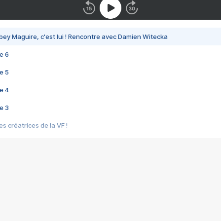
bey Maguire, c'est lui ! Rencontre avec Damien Witecka
e 6
e 5
e 4
e 3
s créatrices de la VF !
e 2
e 1
e Mektoub My Love arrive enfin ! Rencontre avec Shaïn Boumedine et Sal
i : après Toni en famille
elle réalise le bouleversant Dites lui que je l'aime