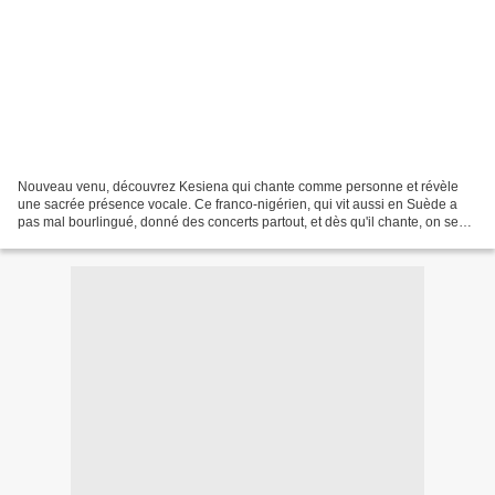
Nouveau venu, découvrez Kesiena qui chante comme personne et révèle
une sacrée présence vocale. Ce franco-nigérien, qui vit aussi en Suède a
pas mal bourlingué, donné des concerts partout, et dès qu'il chante, on se
tait, et on sait que l'on a affaire...