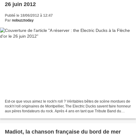
26 juin 2012
Publié le 18/06/2012 à 12:47
Par
nobuzztoday
Est-ce que vous aimez le rock'n roll ? Véritables bêtes de scène mordues de
rock'n’roll originaires de Montpellier, The Electric Ducks savent faire honneur
aux pères fondateurs du rock. Après 4 ans en tant que Tribute Band du
célèbre combo australien...
Madiot, la chanson française du bord de mer