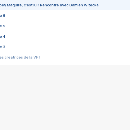
bey Maguire, c'est lui ! Rencontre avec Damien Witecka
e 6
e 5
e 4
e 3
s créatrices de la VF !
e 2
e 1
e Mektoub My Love arrive enfin ! Rencontre avec Shaïn Boumedine et Sal
i : après Toni en famille
elle réalise le bouleversant Dites lui que je l'aime
ais ! Rencontre autour de Vie privée de Rebecca Zlotowski