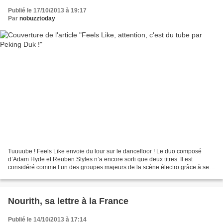
Publié le 17/10/2013 à 19:17
Par
nobuzztoday
Tuuuube ! Feels Like envoie du lour sur le dancefloor ! Le duo composé
d’Adam Hyde et Reuben Styles n’a encore sorti que deux titres. Il est
considéré comme l’un des groupes majeurs de la scène électro grâce à ses
talents de performeur et au son unique...
Nourith, sa lettre à la France
Publié le 14/10/2013 à 17:14