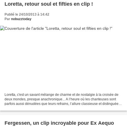
Loretta, retour soul et fifties en clip !
Publié le 24/10/2013 à 14:42
Par
nobuzztoday
Loretta, c'est un savant mélange de charme et de nostalgie à la croisée de
deux mondes, presque anachronique... A l’heure où les chanteuses sont
parfois aussi dénudées que leurs refrains, l’allure classieuse et distinguée
de Loretta interpelle. http://www.loretta-music.com...
Fergessen, un clip incroyable pour Ex Aequo