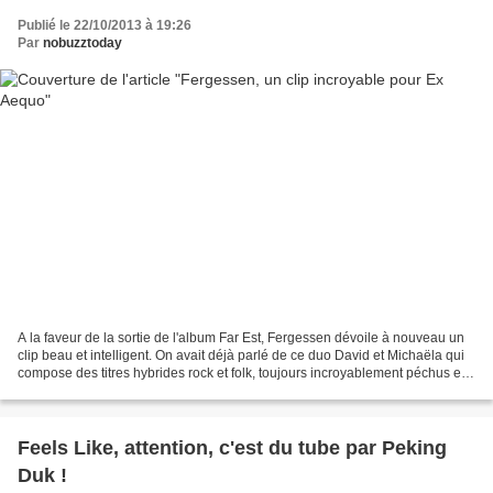
Publié le 22/10/2013 à 19:26
Par
nobuzztoday
A la faveur de la sortie de l'album Far Est, Fergessen dévoile à nouveau un
clip beau et intelligent. On avait déjà parlé de ce duo David et Michaëla qui
compose des titres hybrides rock et folk, toujours incroyablement péchus et
très fort émotionnellement....
Feels Like, attention, c'est du tube par Peking
Duk !