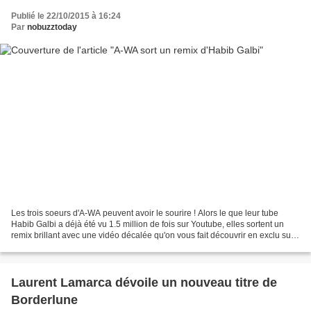
Publié le 22/10/2015 à 16:24
Par
nobuzztoday
Les trois soeurs d'A-WA peuvent avoir le sourire ! Alors le que leur tube
Habib Galbi a déjà été vu 1.5 million de fois sur Youtube, elles sortent un
remix brillant avec une vidéo décalée qu'on vous fait découvrir en exclu sur
No Buzz Today. Vous ne pensiez...
Laurent Lamarca dévoile un nouveau titre de
Borderlune