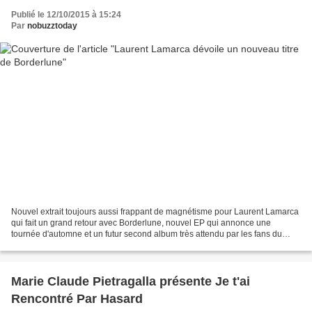
Publié le 12/10/2015 à 15:24
Par
nobuzztoday
Nouvel extrait toujours aussi frappant de magnétisme pour Laurent Lamarca
qui fait un grand retour avec Borderlune, nouvel EP qui annonce une
tournée d'automne et un futur second album très attendu par les fans du
chanteur ténébreux à la voix rauque et...
Marie Claude Pietragalla présente Je t'ai
Rencontré Par Hasard