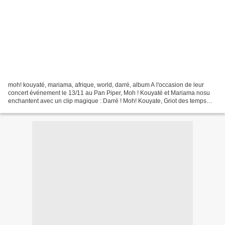
moh! kouyaté, mariama, afrique, world, darré, album A l'occasion de leur
concert événement le 13/11 au Pan Piper, Moh ! Kouyaté et Mariama nosu
enchantent avec un clip magique : Darré ! Moh! Kouyate, Griot des temps
modernes à la guitare bluesy, parfois...