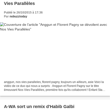
Vies Parallèles
Publié le 26/10/2015 à 17:36
Par
nobuzztoday
anggun, nos vies paralleles, florent pagny, toujours un ailleurs, asie Voici la
vidéo de ce duo qui nous a surpris : Anggun et Florent Pagny sur le titre
émouvant Nos Vies Parallèles, première fois qu'ils collaborent ! Enfant Star
dans son pays natal...
A-WA sort un remix d'Habib Galbi