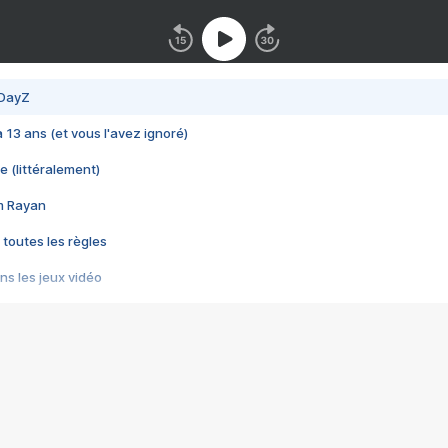
 DayZ
 a 13 ans (et vous l'avez ignoré)
e (littéralement)
im Rayan
 toutes les règles
s les jeux vidéo
us choquant de Rockstar ? - Le scandale BULLY
e plus moche de Steam
du RÊVE tourne au CAUCHEMAR
pendant 8 heures