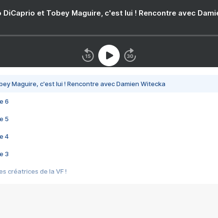
 DiCaprio et Tobey Maguire, c'est lui ! Rencontre avec Dam
bey Maguire, c'est lui ! Rencontre avec Damien Witecka
e 6
e 5
e 4
e 3
s créatrices de la VF !
e 2
e 1