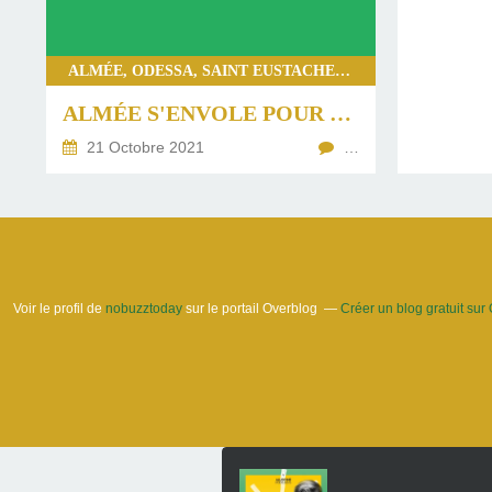
ALMÉE, ODESSA, SAINT EUSTACHE, BUZZ, MUSIQUE, POP, PODCAST, LIVE 36H SAINT EUSTACHE
ALMÉE S'ENVOLE POUR ODESSA AVEC SA VIDÉO TOURNÉE À SAINT EUSTACHE
21 Octobre 2021
…
Voir le profil de
nobuzztoday
sur le portail Overblog
Créer un blog gratuit sur