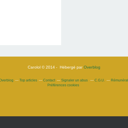
Carolol © 2014 - Hébergé par
Overblog
 Overblog
Top articles
Contact
Signaler un abus
C.G.U.
Rémunérati
Préférences cookies